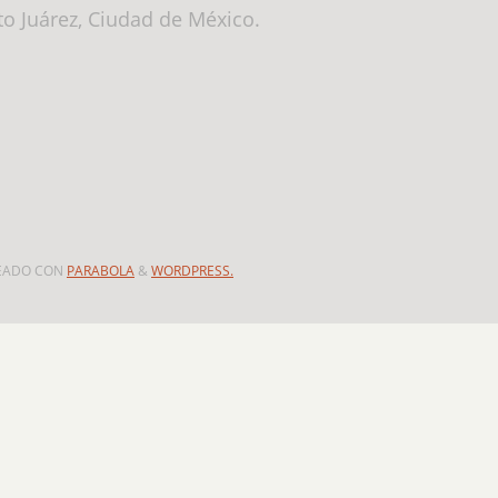
ito Juárez, Ciudad de México.
EADO CON
PARABOLA
&
WORDPRESS.