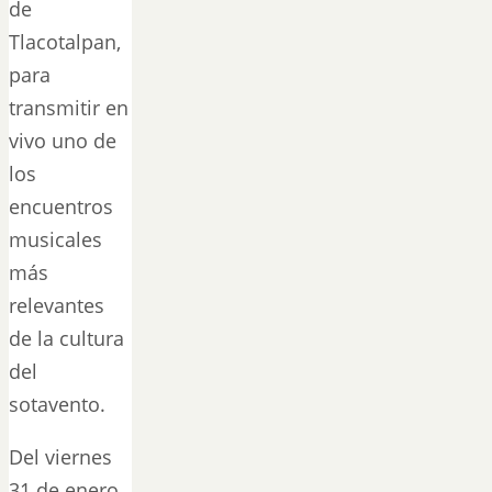
de
Tlacotalpan,
para
transmitir en
vivo uno de
los
encuentros
musicales
más
relevantes
de la cultura
del
sotavento.
Del viernes
31 de enero