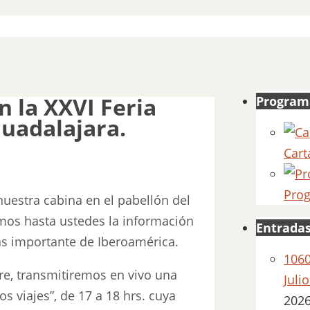
 la XXVI Feria
Program
Guadalajara.
Cart
Prog
nuestra cabina en el pabellón del
remos hasta ustedes la información
Entradas
más importante de Iberoamérica.
1060
re, transmitiremos en vivo una
Juli
os viajes”, de 17 a 18 hrs. cuya
202