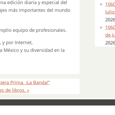
na edición diaria y especial del
1060
onajes más importantes del mundo
Juli
202
1060
amplio equipo de profesionales.
de J
 y por Internet,
202
 México y su diversidad en la
pera Prima. ¡La Banda!”
es de libros.
»