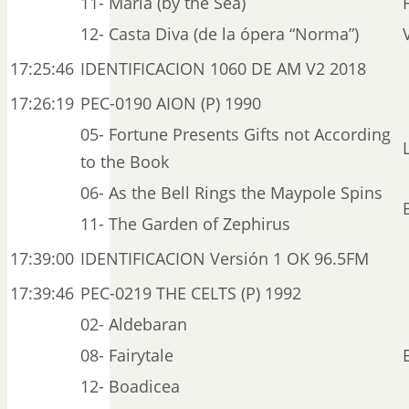
11- Maria (by the Sea)
12- Casta Diva (de la ópera “Norma”)
17:25:46
IDENTIFICACION 1060 DE AM V2 2018
17:26:19
PEC-0190 AION (P) 1990
05- Fortune Presents Gifts not According
to the Book
06- As the Bell Rings the Maypole Spins
11- The Garden of Zephirus
17:39:00
IDENTIFICACION Versión 1 OK 96.5FM
17:39:46
PEC-0219 THE CELTS (P) 1992
02- Aldebaran
08- Fairytale
12- Boadicea