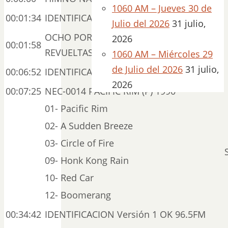
1060 AM – Jueves 30 de
00:01:34
IDENTIFICACION 1060 DE AM V1 2018
Julio del 2026
31 julio,
OCHO POR RADIO DE SILVESTRE
2026
00:01:58
REVUELTAS
1060 AM – Miércoles 29
de Julio del 2026
31 julio,
00:06:52
IDENTIFICACION 1060 DE AM V2 2018
2026
00:07:25
NEC-0014 PACIFIC RIM (P) 1990
01- Pacific Rim
02- A Sudden Breeze
03- Circle of Fire
09- Honk Kong Rain
10- Red Car
12- Boomerang
00:34:42
IDENTIFICACION Versión 1 OK 96.5FM