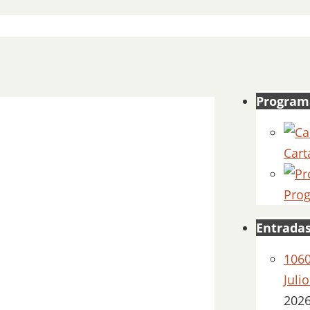
5
Program
Cart
Prog
Entradas
1060
Juli
202