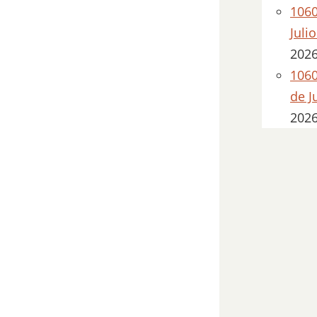
1060
Juli
202
1060
de J
202