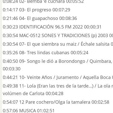
0:08:24 02- Bemba ‘e cuchara 00:05:52
0:14:17 03- El progreso 00:07:29
0:21:46 04- El guapachoso 00:08:36
0:30:23 IDENTIFICACIÓN 96.5 FM 2022 00:00:31
0:30:54 MAC-0512 SONES Y TRADICIONES (p) 2003 0
0:30:54 07- El que siembra su maiz / Échale salsita 
0:35:26 08- Tres lindas cubanas 00:05:24
0:40:50 09- Songo le dió a Borondongo / Quimbara
00:03:30
0:44:21 10- Veinte Años / Juramento / Aquella Boca 
0:49:38 11- Lola (Eran las tres de la tarde…) / La ola 
volúmen de Carlota 00:04:28
0:54:07 12 Pare cochero/Olga la tamalera 00:02:58
0:57:06 MUSICA 01:02:51