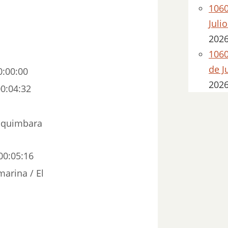
1060
Juli
202
1060
de J
0:00:00
202
00:04:32
, quimbara
00:05:16
marina / El