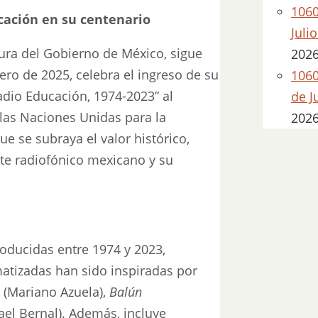
1060
cación en su centenario
Juli
tura del Gobierno de México, sigue
202
ero de 2025, celebra el ingreso de su
1060
dio Educación, 1974-2023” al
de J
las Naciones Unidas para la
202
ue se subraya el valor histórico,
arte radiofónico mexicano y su
oducidas entre 1974 y 2023,
atizadas han sido inspiradas por
(Mariano Azuela),
Balún
ael Bernal). Además, incluye