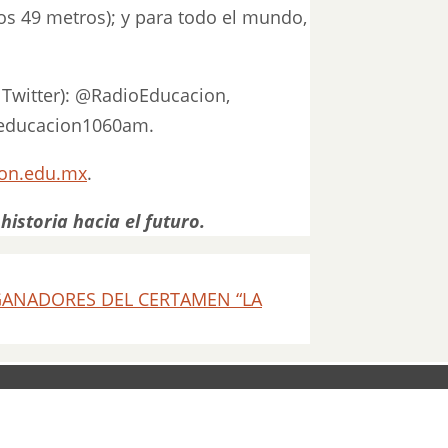
os 49 metros); y para todo el mundo,
 Twitter): @RadioEducacion,
oeducacion1060am.
ion.edu.mx
.
istoria hacia el futuro.
GANADORES DEL CERTAMEN “LA