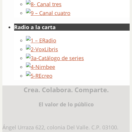
Radio a la carta
Crea. Colabora. Comparte.
El valor de lo público
Ángel Urraza 622, colonia Del Valle. C.P. 03100.