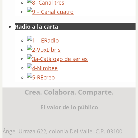
Radio a la carta
Crea. Colabora. Comparte.
El valor de lo público
Ángel Urraza 622, colonia Del Valle. C.P. 03100.