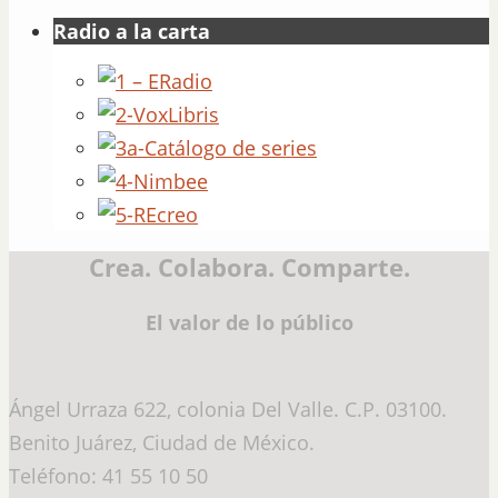
Radio a la carta
Crea. Colabora. Comparte.
El valor de lo público
Ángel Urraza 622, colonia Del Valle. C.P. 03100.
Benito Juárez, Ciudad de México.
Teléfono: 41 55 10 50