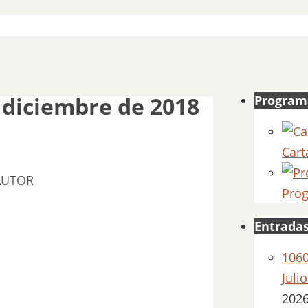
 diciembre de 2018
Program
Cart
AUTOR
Prog
Entradas
1060
Juli
202