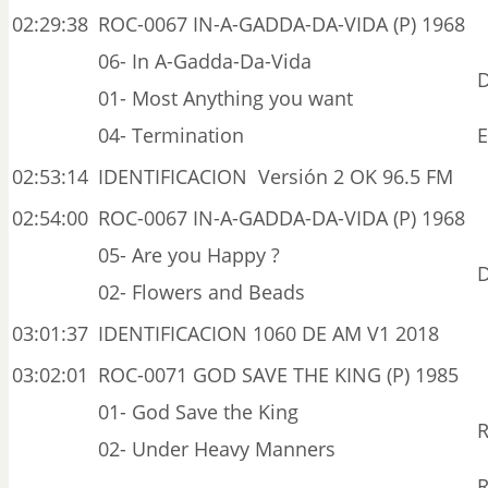
02:29:38
ROC-0067 IN-A-GADDA-DA-VIDA (P) 1968
06- In A-Gadda-Da-Vida
D
01- Most Anything you want
04- Termination
E
02:53:14
IDENTIFICACION Versión 2 OK 96.5 FM
02:54:00
ROC-0067 IN-A-GADDA-DA-VIDA (P) 1968
05- Are you Happy ?
D
02- Flowers and Beads
03:01:37
IDENTIFICACION 1060 DE AM V1 2018
03:02:01
ROC-0071 GOD SAVE THE KING (P) 1985
01- God Save the King
R
02- Under Heavy Manners
R