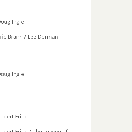
oug Ingle
ric Brann / Lee Dorman
oug Ingle
obert Fripp
obert Fripp / The League of