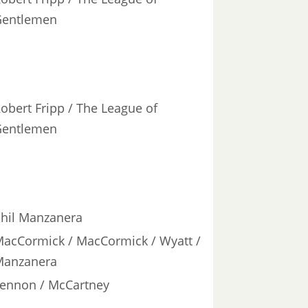
Gentlemen
obert Fripp / The League of
Gentlemen
hil Manzanera
acCormick / MacCormick / Wyatt /
Manzanera
ennon / McCartney