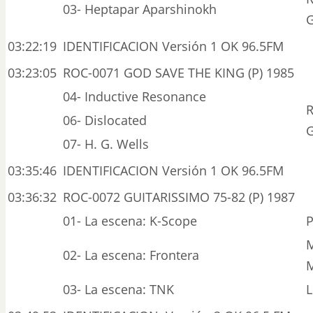
03- Heptapar Aparshinokh
03:22:19
IDENTIFICACION Versión 1 OK 96.5FM
03:23:05
ROC-0071 GOD SAVE THE KING (P) 1985
04- Inductive Resonance
R
06- Dislocated
07- H. G. Wells
03:35:46
IDENTIFICACION Versión 1 OK 96.5FM
03:36:32
ROC-0072 GUITARISSIMO 75-82 (P) 1987
01- La escena: K-Scope
P
M
02- La escena: Frontera
03- La escena: TNK
L