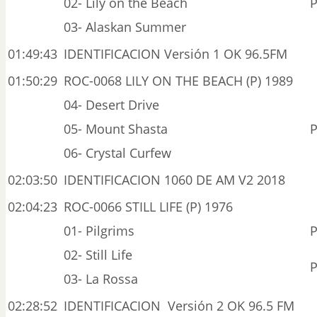
02- Lily on the Beach
P
03- Alaskan Summer
01:49:43
IDENTIFICACION Versión 1 OK 96.5FM
01:50:29
ROC-0068 LILY ON THE BEACH (P) 1989
04- Desert Drive
05- Mount Shasta
P
06- Crystal Curfew
02:03:50
IDENTIFICACION 1060 DE AM V2 2018
02:04:23
ROC-0066 STILL LIFE (P) 1976
01- Pilgrims
P
02- Still Life
P
03- La Rossa
02:28:52
IDENTIFICACION Versión 2 OK 96.5 FM