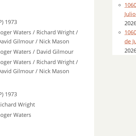
1060
Juli
) 1973
202
1060
oger Waters / Richard Wright /
de J
avid Gilmour / Nick Mason
202
oger Waters / David Gilmour
oger Waters / Richard Wright /
avid Gilmour / Nick Mason
) 1973
ichard Wright
oger Waters