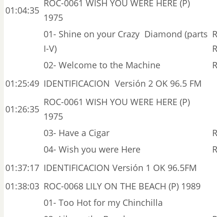
ROC-0061 WISH YOU WERE HERE (P)
01:04:35
1975
01- Shine on your Crazy Diamond (parts
R
I-V)
R
02- Welcome to the Machine
R
01:25:49
IDENTIFICACION Versión 2 OK 96.5 FM
ROC-0061 WISH YOU WERE HERE (P)
01:26:35
1975
03- Have a Cigar
R
04- Wish you were Here
R
01:37:17
IDENTIFICACION Versión 1 OK 96.5FM
01:38:03
ROC-0068 LILY ON THE BEACH (P) 1989
01- Too Hot for my Chinchilla