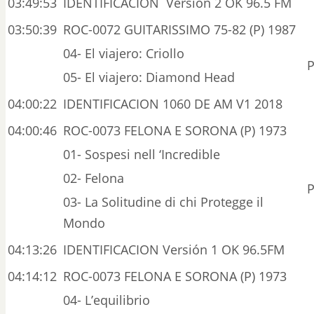
03:49:53
IDENTIFICACION Versión 2 OK 96.5 FM
03:50:39
ROC-0072 GUITARISSIMO 75-82 (P) 1987
04- El viajero: Criollo
P
05- El viajero: Diamond Head
04:00:22
IDENTIFICACION 1060 DE AM V1 2018
04:00:46
ROC-0073 FELONA E SORONA (P) 1973
01- Sospesi nell ‘Incredible
02- Felona
P
03- La Solitudine di chi Protegge il
Mondo
04:13:26
IDENTIFICACION Versión 1 OK 96.5FM
04:14:12
ROC-0073 FELONA E SORONA (P) 1973
04- L’equilibrio