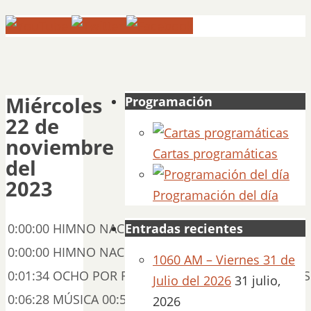
Miércoles
Programación
22 de
noviembre
Cartas programáticas
del
2023
Programación del día
0:00:00 HIMNO NACIONAL 00:06:28
Entradas recientes
0:00:00 HIMNO NACIONAL HD 00:01:34
1060 AM – Viernes 31 de
0:01:34 OCHO POR RADIO DE SILVESTRE REVUELTAS 
Julio del 2026
31 julio,
0:06:28 MÚSICA 00:54:08
2026