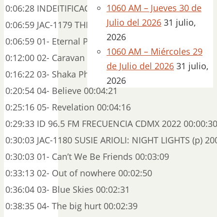
1060 AM – Jueves 30 de
0:06:28 INDEITIFICACION FM 00:00:31
Julio del 2026
31 julio,
0:06:59 JAC-1179 THE BRIDGE (P) 2003 00:00:00
2026
0:06:59 01- Eternal Phoenix 00:05:01
1060 AM – Miércoles 29
0:12:00 02- Caravan of Love 00:04:21
de Julio del 2026
31 julio,
0:16:22 03- Shaka Phonk 00:04:32
2026
0:20:54 04- Believe 00:04:21
0:25:16 05- Revelation 00:04:16
0:29:33 ID 96.5 FM FRECUENCIA CDMX 2022 00:00:3
0:30:03 JAC-1180 SUSIE ARIOLI: NIGHT LIGHTS (p) 20
0:30:03 01- Can’t We Be Friends 00:03:09
0:33:13 02- Out of nowhere 00:02:50
0:36:04 03- Blue Skies 00:02:31
0:38:35 04- The big hurt 00:02:39