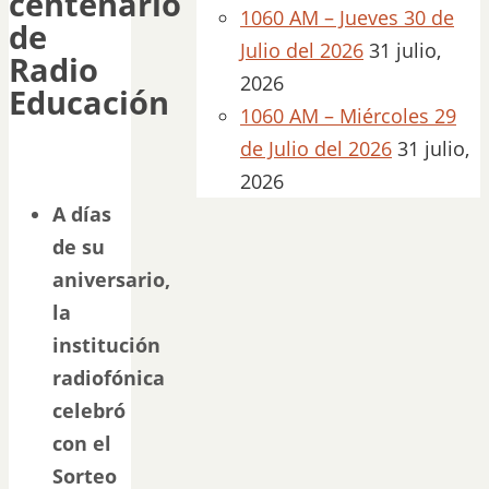
centenario
1060 AM – Jueves 30 de
de
Julio del 2026
31 julio,
Radio
2026
Educación
1060 AM – Miércoles 29
de Julio del 2026
31 julio,
2026
A días
de su
aniversario,
la
institución
radiofónica
celebró
con el
Sorteo