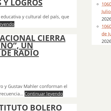
 Y LOGROS
1060
Juli
educativa y cultural del país, que
202
leyendo
1060
de J
ACIONAL CIERRA
202
INO”, UN
 DE RADIO
ro y Gustav Mahler conforman el
frecuencia…
Continuar leyendo
STITUTO BOLERO