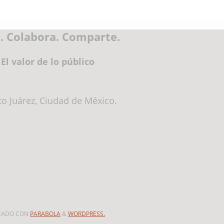
. Colabora. Comparte.
El valor de lo público
ito Juárez, Ciudad de México.
EADO CON
PARABOLA
&
WORDPRESS.