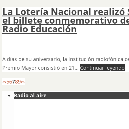
La Lotería Nacional realizó
el billete conmemorativo d
Radio Educación
A días de su aniversario, la institución radiofónica 
Premio Mayor consistió en 21…
Continuar leyendo
«
‹
5
6
7
8
9
›
»
Radio al aire