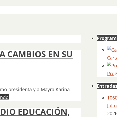
Program
A CAMBIOS EN SU
Cart
Prog
Entradas
omo presidenta y a Mayra Karina
endo
1060
Juli
ADIO EDUCACIÓN,
202