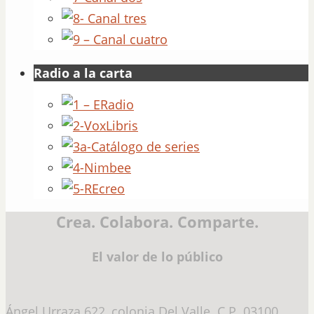
Radio a la carta
Crea. Colabora. Comparte.
El valor de lo público
Ángel Urraza 622, colonia Del Valle. C.P. 03100.