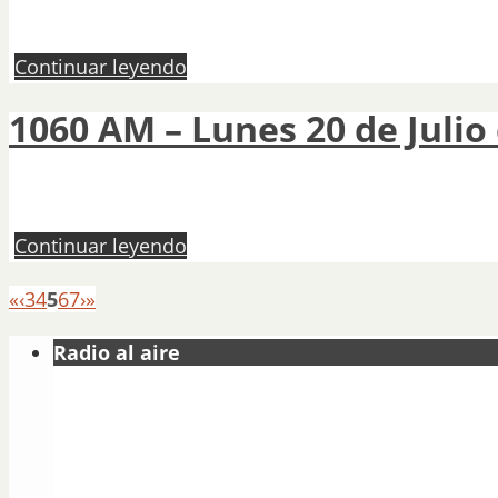
Continuar leyendo
1060 AM – Lunes 20 de Julio
Continuar leyendo
«
‹
3
4
5
6
7
›
»
Radio al aire