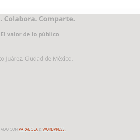
. Colabora. Comparte.
El valor de lo público
ito Juárez, Ciudad de México.
EADO CON
PARABOLA
&
WORDPRESS.