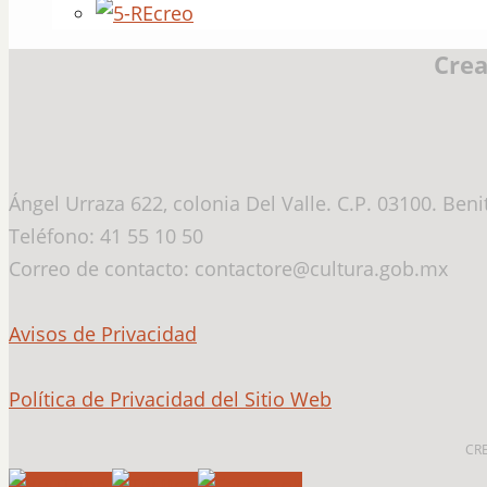
Crea
Ángel Urraza 622, colonia Del Valle. C.P. 03100. Ben
Teléfono: 41 55 10 50
Correo de contacto: contactore@cultura.gob.mx
Avisos de Privacidad
Política de Privacidad del Sitio Web
CR